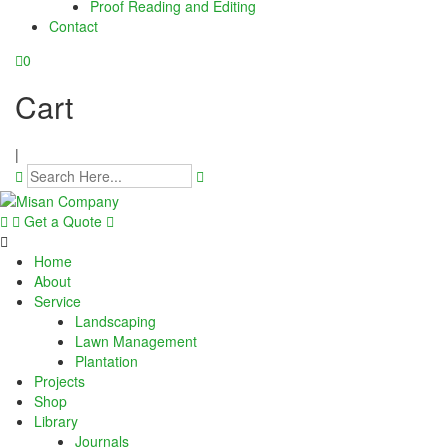
Proof Reading and Editing
nel
Contact
nel
0
nel
Cart
nel
|
nel
nel
Get a Quote
nel
Home
About
nel
Service
Landscaping
Lawn Management
nel
Plantation
Projects
nel
Shop
Library
nel
Journals