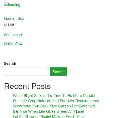
nel
Garden Box
nel
$
11.00
nel
Add to cart
nel
Quick View
nel
Search
Search
nel
Recent Posts
nel
nel
When Blight Strikes, it’s Time To Be More Careful
Summer Crop Nutrition and Fertilizer Requirements
nel
Grow Your Own Back Yard Garden For Better Life
It is Nice When Life Gives Green Air Planet
nel
Let the Growing Begin! Make a Fresh Meal