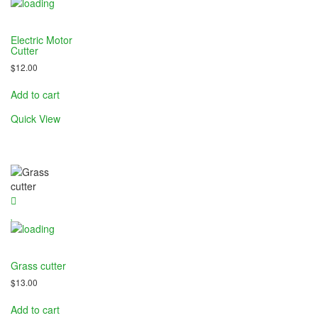
nel
Electric Motor
nel
Cutter
$
12.00
nel
Add to cart
nel
Quick View
nel
nel
Grass cutter
$
13.00
Add to cart