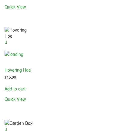
Quick View
k
ın al
nel
Hovering Hoe
nel
$
15.00
nel
Add to cart
nel
Quick View
nel
nel
nel