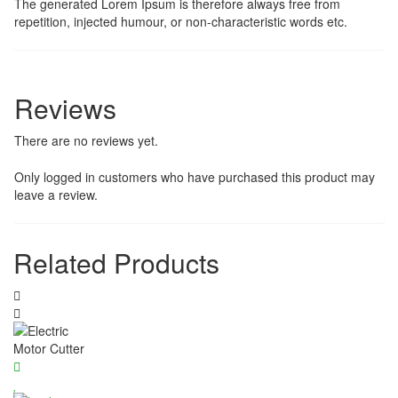
The generated Lorem Ipsum is therefore always free from
repetition, injected humour, or non-characteristic words etc.
nel
Reviews
There are no reviews yet.
nel
Only logged in customers who have purchased this product may
leave a review.
nel
Related Products
nel
nel