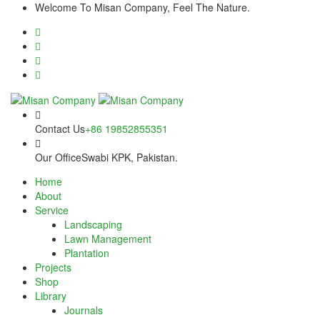
Skip
nel
Welcome To Misan Company, Feel The Nature.
to
content
nel
etleri
Contact Us
+86 19852855351
Our Office
Swabi KPK, Pakistan.
Home
About
Service
nel
Landscaping
Lawn Management
nel
Plantation
Projects
nel
Shop
Library
nel
Journals