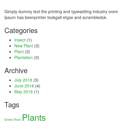
nel
Gimply dummy text the printing and typesetting industry orem
Ipsum has beenprinter tookgall etype and scrambledok.
nel
Categories
nel
Insect
(1)
New Plant
(3)
nel
Plant
(3)
Plantation
(3)
nel
Archive
nel
July 2018
(3)
ort bayan
June 2018
(4)
May 2018
(1)
nel
Tags
nel
Plants
iş
Green Roof
w