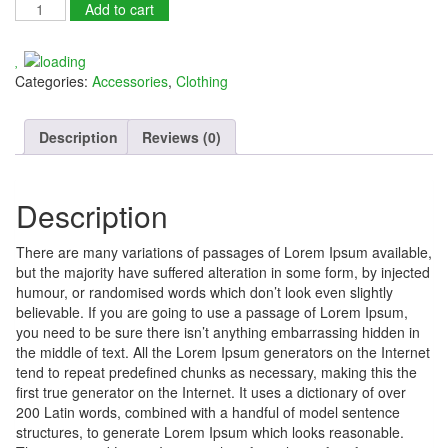
Pocket
Add to cart
nel
Tree
quantity
nel
Categories:
Accessories
,
Clothing
nel
Description
Reviews (0)
nel
nel
Description
nel
There are many variations of passages of Lorem Ipsum available,
nel
but the majority have suffered alteration in some form, by injected
humour, or randomised words which don’t look even slightly
nel
believable. If you are going to use a passage of Lorem Ipsum,
you need to be sure there isn’t anything embarrassing hidden in
nel
the middle of text. All the Lorem Ipsum generators on the Internet
tend to repeat predefined chunks as necessary, making this the
nel
first true generator on the Internet. It uses a dictionary of over
200 Latin words, combined with a handful of model sentence
nel
structures, to generate Lorem Ipsum which looks reasonable.