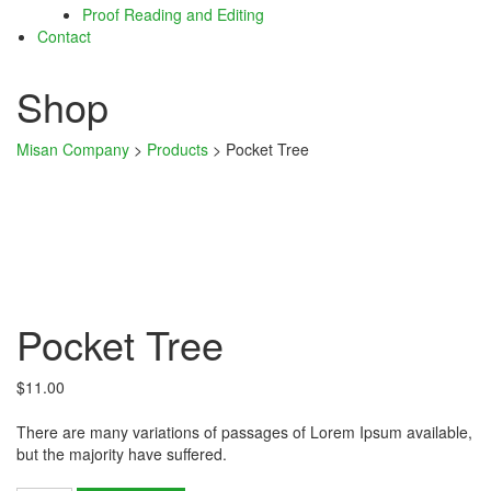
Proof Reading and Editing
ın al
Contact
ın al
Shop
nel
Misan Company
>
Products
>
Pocket Tree
nel
nel
nel
nel
Pocket Tree
nel
nel
$
11.00
nel
There are many variations of passages of Lorem Ipsum available,
but the majority have suffered.
nel