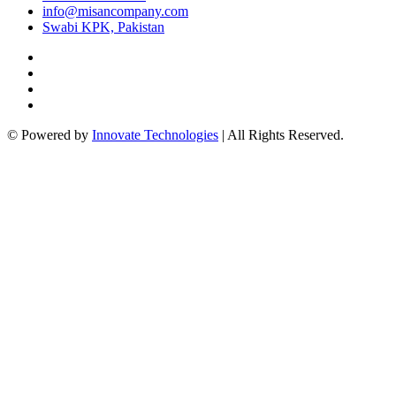
nel
info@misancompany.com
Swabi KPK, Pakistan
nel
nel
© Powered by
Innovate Technologies
| All Rights Reserved.
nel
anel
nel
nel