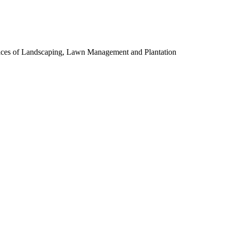
ces of Landscaping, Lawn Management and Plantation