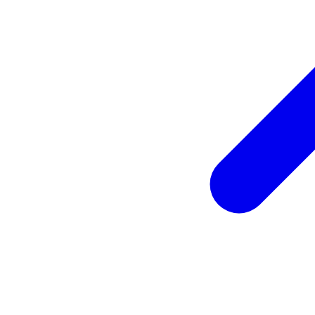
nel
nel
nel
nel
nel
nel
nel
nel
nel
nel
nel
nel