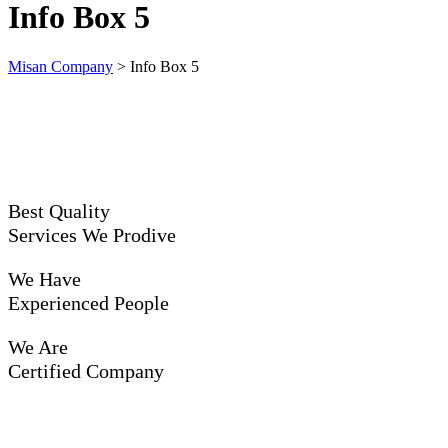
Info Box 5
nel
nel
Misan Company
>
Info Box 5
nel
nel
nel
nel
Best Quality
nel
Services We Prodive
nel
We Have
nel
Experienced People
nel
We Are
nel
Certified Company
nel
nel