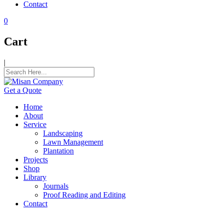
Contact
nel
0
nel
Cart
nel
|
nel
nel
Get a Quote
nel
Home
nel
About
Service
nel
Landscaping
Lawn Management
nel
Plantation
Projects
ın al
Shop
Library
ın al
Journals
Proof Reading and Editing
nel
Contact
nel